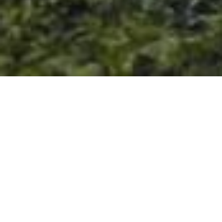
A due passi da Roma, dal Lago di
Albano
Da Nemi, da Castelgandolfo, da Genzano di Roma
con la sua Infiorata, dal mare, immersi nella
tranquillità che contraddistingue queste bellissime
zone dei Castelli Romani.